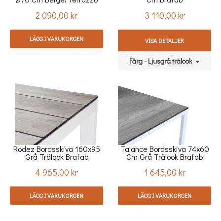
Brafab
2 090,00 kr
3 110,00 kr
Pris
Pris
LÄGG I VARUKORGEN
VISA DETALJER
Färg - Ljusgrå trälook
Rodez Bordsskiva 160x95
Talance Bordsskiva 74x60
Grå Trälook Brafab
Cm Grå Trälook Brafab
4 965,00 kr
1 645,00 kr
Pris
Pris
LÄGG I VARUKORGEN
LÄGG I VARUKORGEN