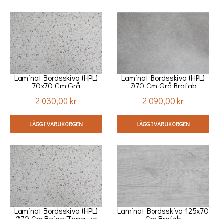
Laminat Bordsskiva (HPL)
Laminat Bordsskiva (HPL)
70x70 Cm Grå
Ø70 Cm Grå Brafab
Beige/terrazzo Brafab
2 030,00 kr
2 090,00 kr
Pris
Pris
LÄGG I VARUKORGEN
LÄGG I VARUKORGEN
Laminat Bordsskiva (HPL)
Laminat Bordsskiva 125x70
Ø70 Cm Beige/terrazzo
Cm Brafab