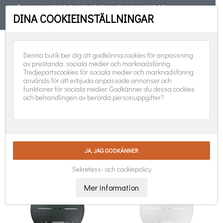
Öppet torsd 11-19, fred 11-18, lörd, sönd, helgd 10-16
DINA COOKIEINSTÄLLNINGAR
TELEFON
08-551 501 31
FÖLJ OSS:
0
Denna butik ber dig att godkänna cookies för anpassning
av prestanda, sociala medier och marknadsföring.
Tredjepartscookies för sociala medier och marknadsföring
används för att erbjuda anpassade annonser och
funktioner för sociala medier. Godkänner du dessa cookies
och behandlingen av berörda personuppgifter?
BORDSSKIVOR

Nya produkter först
Visar 1-24 av 35 objekt
Sekretess- och cookiepolicy