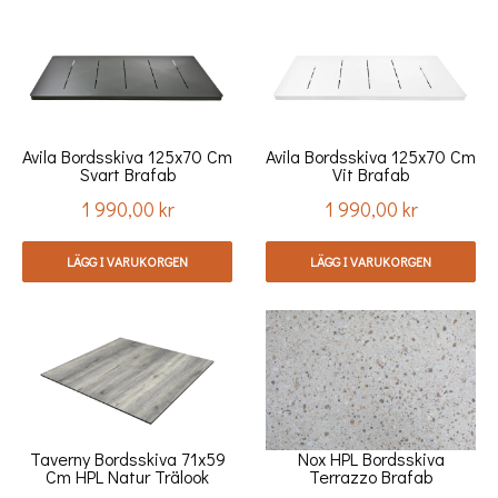
Avila Bordsskiva 125x70 Cm
Avila Bordsskiva 125x70 Cm
Svart Brafab
Vit Brafab
1 990,00 kr
1 990,00 kr
Pris
Pris
LÄGG I VARUKORGEN
LÄGG I VARUKORGEN
Taverny Bordsskiva 71x59
Nox HPL Bordsskiva
Cm HPL Natur Trälook
Terrazzo Brafab
Brafab