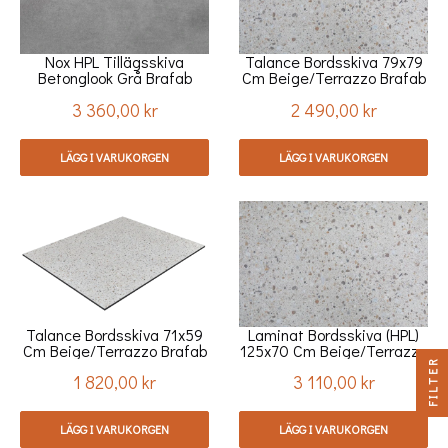
Nox HPL Tillägsskiva
Talance Bordsskiva 79x79
Betonglook Grå Brafab
Cm Beige/terrazzo Brafab
3 360,00 kr
2 490,00 kr
Pris
Pris
LÄGG I VARUKORGEN
LÄGG I VARUKORGEN
Talance Bordsskiva 71x59
Laminat Bordsskiva (HPL)
Cm Beige/terrazzo Brafab
125x70 Cm Beige/terrazzo
Brafab
FILTER
1 820,00 kr
3 110,00 kr
Pris
Pris
LÄGG I VARUKORGEN
LÄGG I VARUKORGEN