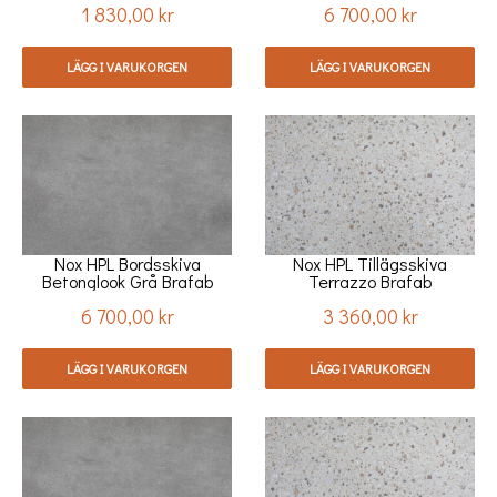
1 830,00 kr
6 700,00 kr
Pris
Pris
LÄGG I VARUKORGEN
LÄGG I VARUKORGEN
Nox HPL Bordsskiva
Nox HPL Tillägsskiva
Betonglook Grå Brafab
Terrazzo Brafab
6 700,00 kr
3 360,00 kr
Pris
Pris
LÄGG I VARUKORGEN
LÄGG I VARUKORGEN