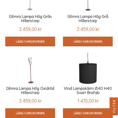
Glimra Lampa Hög Grön
Glimra Lampa Hög Grå
Hillerstorp
Hillerstorp
3 459,00 kr
3 459,00 kr
Pris
Pris
LÄGG I VARUKORGEN
LÄGG I VARUKORGEN
Glimra Lampa Hög Oxidröd
Vind Lampskärm Ø40 H40
Hillerstorp
Svart Brafab
3 459,00 kr
1 470,00 kr
Pris
Pris
FILTER
LÄGG I VARUKORGEN
LÄGG I VARUKORGEN