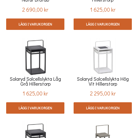
2 690,00 kr
1 625,00 kr
Pris
Pris
LÄGG I VARUKORGEN
LÄGG I VARUKORGEN
Solaryd Solcellslykta Låg
Solaryd Solcellslykta Hög
Grå Hillerstorp
Vit Hillerstorp
1 625,00 kr
2 295,00 kr
Pris
Pris
LÄGG I VARUKORGEN
LÄGG I VARUKORGEN