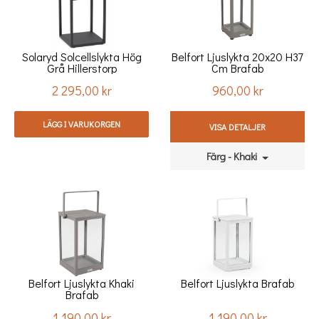
Solaryd Solcellslykta Hög
Belfort Ljuslykta 20x20 H37
Grå Hillerstorp
Cm Brafab
2 295,00 kr
960,00 kr
Pris
Pris
LÄGG I VARUKORGEN
VISA DETALJER
Färg - Khaki
Belfort Ljuslykta Khaki
Belfort Ljuslykta Brafab
Brafab
1 190,00 kr
1 190,00 kr
Pris
Pris