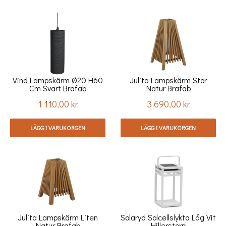
Vind Lampskärm Ø20 H60
Julita Lampskärm Stor
Cm Svart Brafab
Natur Brafab
1 110,00 kr
3 690,00 kr
Pris
Pris
LÄGG I VARUKORGEN
LÄGG I VARUKORGEN
Julita Lampskärm Liten
Solaryd Solcellslykta Låg Vit
Natur Brafab
Hillerstorp