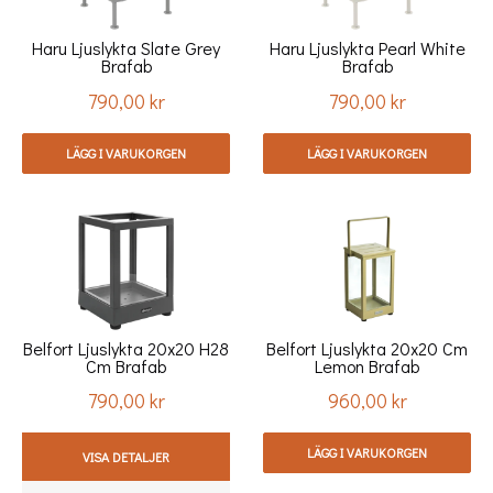
Haru Ljuslykta Slate Grey
Haru Ljuslykta Pearl White
Brafab
Brafab
790,00 kr
790,00 kr
Pris
Pris
LÄGG I VARUKORGEN
LÄGG I VARUKORGEN
Belfort Ljuslykta 20x20 H28
Belfort Ljuslykta 20x20 Cm
Cm Brafab
Lemon Brafab
790,00 kr
960,00 kr
Pris
Pris
LÄGG I VARUKORGEN
VISA DETALJER