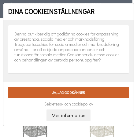
Öppet torsd 11-19, fred 11-18, lörd, sönd, helgd 10-16
DINA COOKIEINSTÄLLNINGAR
TELEFON
08-551 501 31
FÖLJ OSS:
0
Denna butik ber dig att godkänna cookies för anpassning
av prestanda, sociala medier och marknadsföring.
Tredjepartscookies för sociala medier och marknadsföring
används för att erbjuda anpassade annonser och
funktioner för sociala medier. Godkänner du dessa cookies
och behandlingen av berörda personuppgifter?
LAMPOR & LJUSLYKTOR

Nya produkter först
Visar 1-23 av 23 objekt
Sekretess- och cookiepolicy