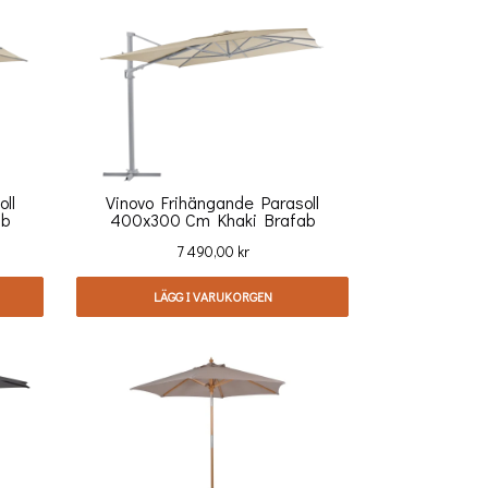
ll
Vinovo Frihängande Parasoll
ab
400x300 Cm Khaki Brafab
Pris
7 490,00 kr
LÄGG I VARUKORGEN