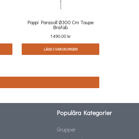
Poppi Parasoll Ø300 Cm Taupe
Brafab
Pris
1 490,00 kr
LÄGG I VARUKORGEN
Populära Kategorier
Grupper