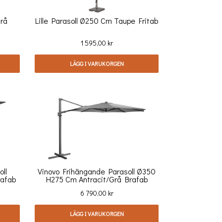
grå
Lille Parasoll Ø250 Cm Taupe Fritab
Pris
1 595,00 kr
LÄGG I VARUKORGEN
ll
Vinovo Frihängande Parasoll Ø350
rafab
H275 Cm Antracit/grå Brafab
Pris
6 790,00 kr
LÄGG I VARUKORGEN