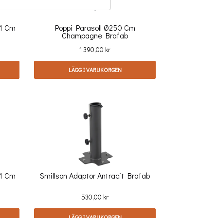
51 Cm
Poppi Parasoll Ø250 Cm
Champagne Brafab
Pris
1 390,00 kr
LÄGG I VARUKORGEN
51 Cm
Smillson Adaptor Antracit Brafab
Pris
530,00 kr
LÄGG I VARUKORGEN