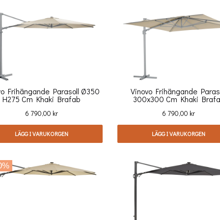
vo Frihängande Parasoll Ø350
Vinovo Frihängande Paraso
H275 Cm Khaki Brafab
300x300 Cm Khaki Braf
Pris
Pris
6 790,00 kr
6 790,00 kr
LÄGG I VARUKORGEN
LÄGG I VARUKORGEN
0%