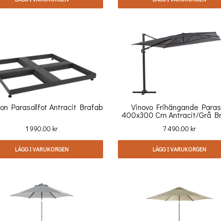
son Parasollfot Antracit Brafab
Vinovo Frihängande Paraso
400x300 Cm Antracit/grå B
Pris
Pris
1 990,00 kr
7 490,00 kr
LÄGG I VARUKORGEN
LÄGG I VARUKORGEN