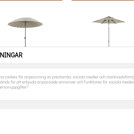
LNINGAR
ghai Parasoll Ø270 H251 Cm
Poppi Parasoll Ø200 Cm Ta
Antracit/khaki Brafab
Brafab
Pris
Pris
1 590,00 kr
1 190,00 kr
na cookies för anpassning av prestanda, sociala medier och marknadsföring.
änds för att erbjuda anpassade annonser och funktioner för sociala medie
LÄGG I VARUKORGEN
LÄGG I VARUKORGEN
ersonuppgifter?