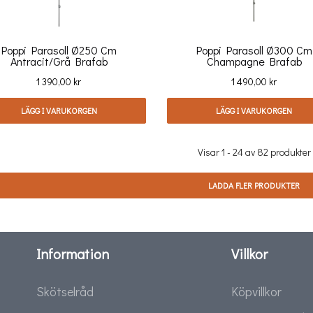
Poppi Parasoll Ø250 Cm
Poppi Parasoll Ø300 Cm
Antracit/grå Brafab
Champagne Brafab
Pris
Pris
1 390,00 kr
1 490,00 kr
LÄGG I VARUKORGEN
LÄGG I VARUKORGEN
Visar 1 - 24 av 82 produkter
LADDA FLER PRODUKTER
Information
Villkor
Skötselråd
Köpvillkor