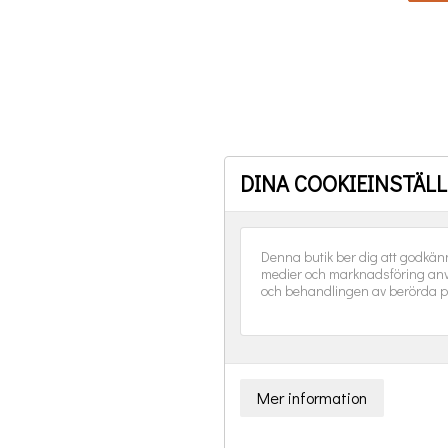
DINA COOKIEINSTÄL
Shan
Denna butik ber dig att godkän
medier och marknadsföring anv
och behandlingen av berörda p