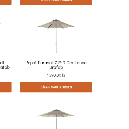
ll
Poppi Parasoll Ø250 Cm Taupe
rafab
Brafab
Pris
1 390,00 kr
LÄGG I VARUKORGEN