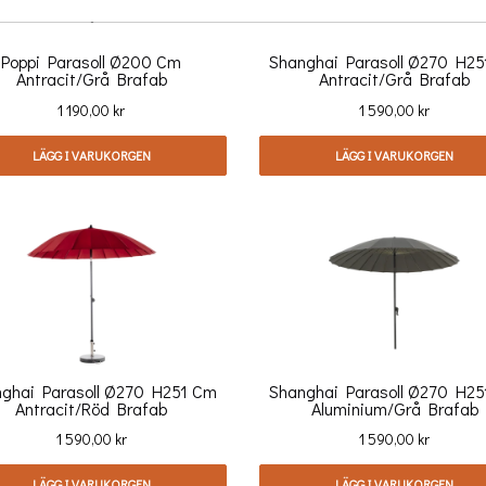
Poppi Parasoll Ø200 Cm
Shanghai Parasoll Ø270 H2
Antracit/grå Brafab
Antracit/grå Brafab
Pris
Pris
1 190,00 kr
1 590,00 kr
LÄGG I VARUKORGEN
LÄGG I VARUKORGEN
ghai Parasoll Ø270 H251 Cm
Shanghai Parasoll Ø270 H2
Antracit/röd Brafab
Aluminium/grå Brafab
Pris
Pris
1 590,00 kr
1 590,00 kr
LÄGG I VARUKORGEN
LÄGG I VARUKORGEN