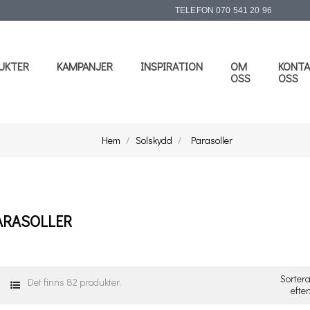
TELEFON
070 541 20 96
UKTER
KAMPANJER
INSPIRATION
OM
KONTA
OSS
OSS
Hem
Solskydd
Parasoller
ARASOLLER
Sorter
Det finns 82 produkter.
efter