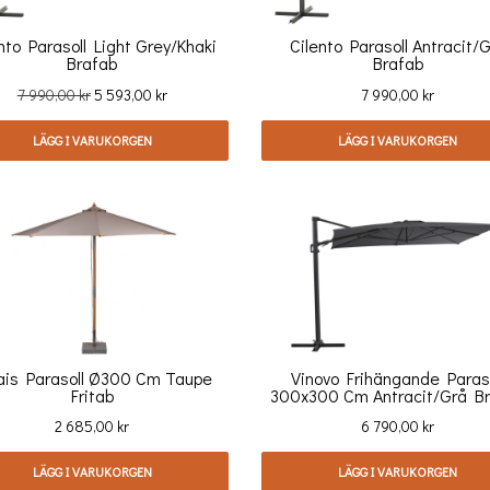
nto Parasoll Light Grey/khaki
Cilento Parasoll Antracit/
Brafab
Brafab
Ord.
Pris
Pris
7 990,00 kr
5 593,00 kr
7 990,00 kr
pris
LÄGG I VARUKORGEN
LÄGG I VARUKORGEN
ais Parasoll Ø300 Cm Taupe
Vinovo Frihängande Paraso
Fritab
300x300 Cm Antracit/grå B
Pris
Pris
2 685,00 kr
6 790,00 kr
LÄGG I VARUKORGEN
LÄGG I VARUKORGEN