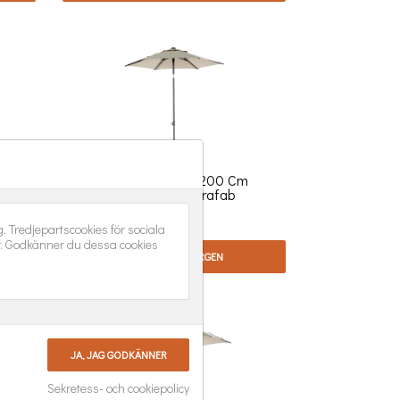
upe
Poppi Parasoll Ø200 Cm
Champagne Brafab
Pris
1 190,00 kr
 Tredjepartscookies för sociala
r. Godkänner du dessa cookies
LÄGG I VARUKORGEN
Sekretess- och cookiepolicy