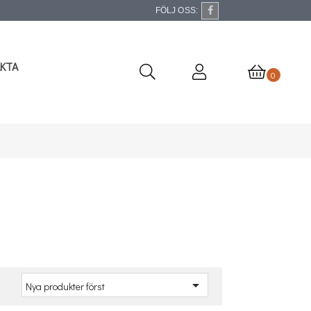
FÖLJ OSS:
KTA
0
a

Nya produkter först
: