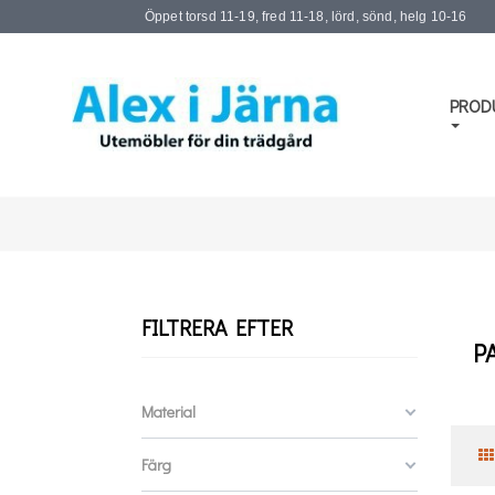
Öppet torsd 11-19, fred 11-18, lörd, sönd, helg 10-16
PROD
FILTRERA EFTER
P
Material
Färg