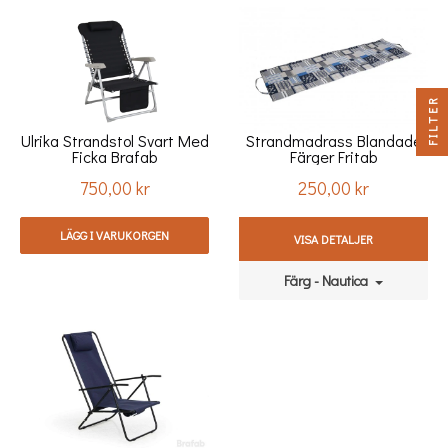
FILTER
Ulrika Strandstol Svart Med
Strandmadrass Blandade
Ficka Brafab
Färger Fritab
750,00 kr
250,00 kr
Pris
Pris
LÄGG I VARUKORGEN
VISA DETALJER
Färg - Nautica