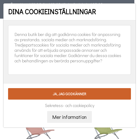
Öppet torsd 11-19, fred 11-18, lörd, sönd, helgd 10-16
DINA COOKIEINSTÄLLNINGAR
TELEFON
08-551 501 31
FÖLJ OSS:
0
Denna butik ber dig att godkänna cookies för anpassning
av prestanda, sociala medier och marknadsföring.
Tredjepartscookies för sociala medier och marknadsföring
används för att erbjuda anpassade annonser och
funktioner för sociala medier. Godkänner du dessa cookies
och behandlingen av berörda personuppgifter?
STRANDSTOLAR & MADRASSER

Nya produkter först
Visar 1-7 av 7 objekt
Sekretess- och cookiepolicy