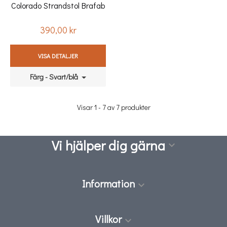
Colorado Strandstol Brafab
390,00 kr
Pris
VISA DETALJER
Färg - Svart/blå
Visar 1 - 7 av 7 produkter
Vi hjälper dig gärna

Information

Villkor
