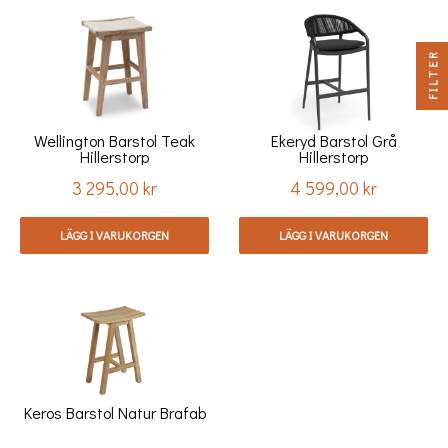
FILTER
Wellington Barstol Teak
Ekeryd Barstol Grå
Hillerstorp
Hillerstorp
3 295,00 kr
4 599,00 kr
Pris
Pris
LÄGG I VARUKORGEN
LÄGG I VARUKORGEN
Keros Barstol Natur Brafab