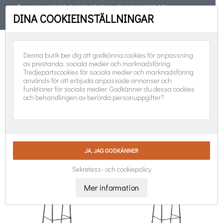
Öppet torsd 11-19, fred 11-18, lörd, sönd, helgd 10-16
DINA COOKIEINSTÄLLNINGAR
TELEFON
08-551 501 31
FÖLJ OSS:
0
Denna butik ber dig att godkänna cookies för anpassning
av prestanda, sociala medier och marknadsföring.
Tredjepartscookies för sociala medier och marknadsföring
används för att erbjuda anpassade annonser och
funktioner för sociala medier. Godkänner du dessa cookies
och behandlingen av berörda personuppgifter?
BARSTOLAR

Nya produkter först
Visar 1-7 av 7 objekt
Sekretess- och cookiepolicy