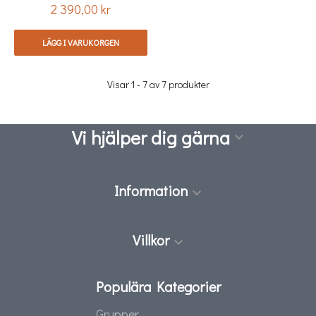
2 390,00 kr
Pris
LÄGG I VARUKORGEN
Visar 1 - 7 av 7 produkter
Vi hjälper dig gärna

Information

Villkor

Populära Kategorier
Grupper