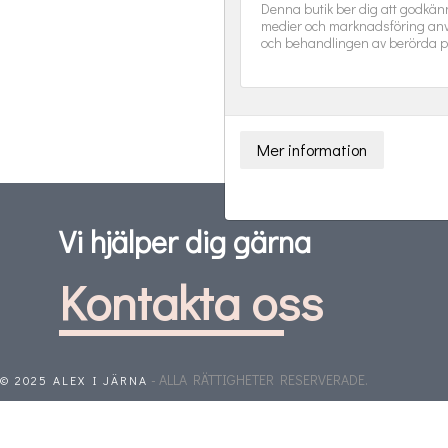
Denna butik ber dig att godkän
medier och marknadsföring anv
och behandlingen av berörda p
Vi hjälper dig gärna
Kontakta oss
- ALLA RÄTTIGHETER RESERVERADE.
© 2025 ALEX I JÄRNA