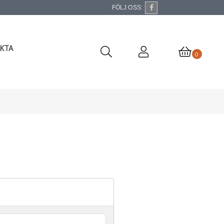
FÖLJ OSS:
KTA
0