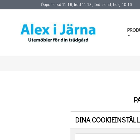
Öppet torsd 11-19, fred 11-18, lörd, sönd, helg 10-16
PROD
P
DINA COOKIEINSTÄL