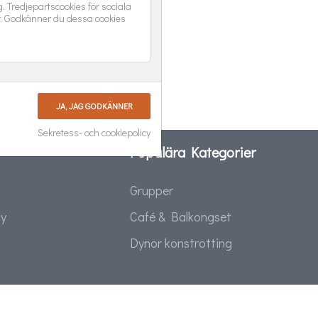
 Tredjepartscookies för sociala
r. Godkänner du dessa cookies
Sekretess- och cookiepolicy
Populära Kategorier
Grupper
cy
Café & Balkongset
Dynor konstrotting