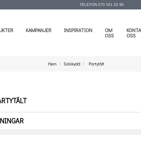
TELEFON
070 541 20 96
UKTER
KAMPANJER
INSPIRATION
OM
KONTA
OSS
OSS
Hem
Solskydd
Partytält
ARTYTÄLT
LNINGAR
Ursäkta olägenheten.