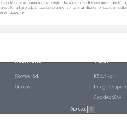
Sök igen
na cookies för anpassning av prestanda, sociala medier och marknadsföring.
änds för att erbjuda anpassade annonser och funktioner för sociala medie
ersonuppgifter?
Information
Villkor
Skötselråd
Köpvillkor
Om oss
Integritetspoli
Cookiepolicy
FÖLJ OSS: