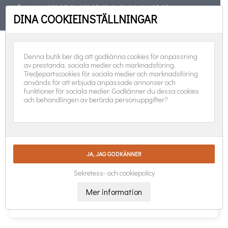
Öppet torsd 11-19, fred 11-18, lörd, sönd, helgd 10-16
DINA COOKIEINSTÄLLNINGAR
TELEFON
08-551 501 31
FÖLJ OSS:
0
Denna butik ber dig att godkänna cookies för anpassning
av prestanda, sociala medier och marknadsföring.
Tredjepartscookies för sociala medier och marknadsföring
används för att erbjuda anpassade annonser och
funktioner för sociala medier. Godkänner du dessa cookies
och behandlingen av berörda personuppgifter?
DUKAR, BORDSTABLETTER & LÖPARE
Ursäkta olägenheten.
Sök igen
Sekretess- och cookiepolicy