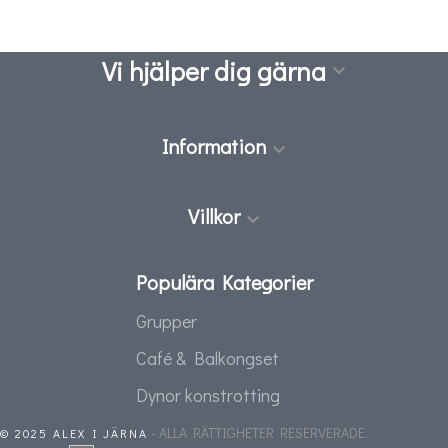
Vi hjälper dig gärna

Information

Villkor

Populära Kategorier
Grupper
Café & Balkongset
Dynor konstrotting
- ALLA RÄTTIGHETER RESERVERADE.
© 2025 ALEX I JÄRNA