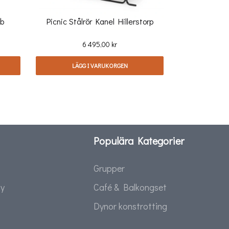
ab
Picnic Stålrör Kanel Hillerstorp
Pris
6 495,00 kr
LÄGG I VARUKORGEN
Populära Kategorier
Grupper
cy
Café & Balkongset
Dynor konstrotting