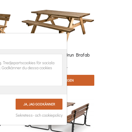
rafab
Arvidsbo Picnicset Brun Brafab
 Tredjepartscookies för sociala
r. Godkänner du dessa cookies
Pris
3 690,00 kr
LÄGG I VARUKORGEN
Sekretess- och cookiepolicy