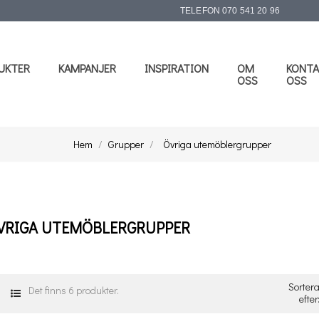
TELEFON
070 541 20 96
UKTER
KAMPANJER
INSPIRATION
OM
KONTA
OSS
OSS
Hem
Grupper
Övriga utemöblergrupper
VRIGA UTEMÖBLERGRUPPER
Sorter
Det finns 6 produkter.
efter