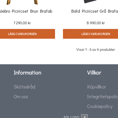
lebro Picnicset Brun Brafab
Bolid Picnicset Grå Braf
Pris
Pris
7 290,00 kr
8 990,00 kr
LÄGG I VARUKORGEN
LÄGG I VARUKORGEN
Visar 1 - 6 av 6 produkter
Information
Villkor
Skötselråd
Köpvillkor
Om oss
Integritetspoli
Cookiepolicy
FÖLJ OSS: