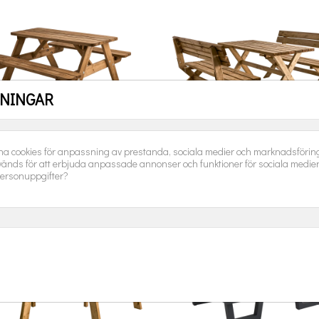
LNINGAR
o Picnicset Barn Brun Brafab
Tallbacken Picnicset Brun B
na cookies för anpassning av prestanda, sociala medier och marknadsföring.
änds för att erbjuda anpassade annonser och funktioner för sociala medie
Pris
Pris
1 890,00 kr
6 990,00 kr
ersonuppgifter?
LÄGG I VARUKORGEN
LÄGG I VARUKORGEN