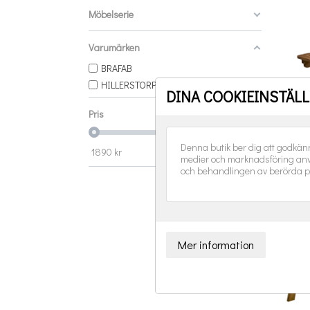
Möbelserie
Varumärken
BRAFAB
HILLERSTORP
DINA COOKIEINSTÄL
Pris
Resm
Denna butik ber dig att godkän
1890
kr
8990
kr
medier och marknadsföring anv
och behandlingen av berörda p