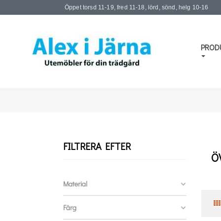
Öppet torsd 11-19, fred 11-18, lörd, sönd, helg 10-16
PROD
FILTRERA EFTER
Ö
Material
Färg