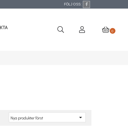
FÖLJ OSS:
KTA
0
a

Nya produkter först
: