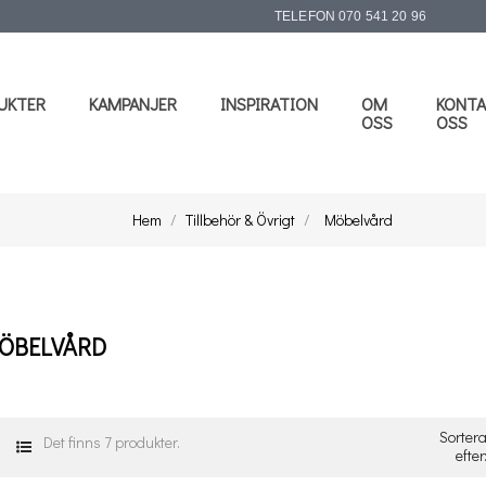
TELEFON
070 541 20 96
UKTER
KAMPANJER
INSPIRATION
OM
KONTA
OSS
OSS
Hem
Tillbehör & Övrigt
Möbelvård
ÖBELVÅRD
Sorter
Det finns 7 produkter.
efter