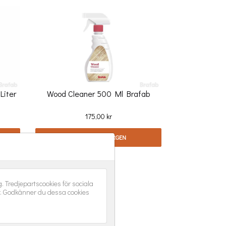
Liter
Wood Cleaner 500 Ml Brafab
Pris
175,00 kr
LÄGG I VARUKORGEN
 Tredjepartscookies för sociala
r. Godkänner du dessa cookies