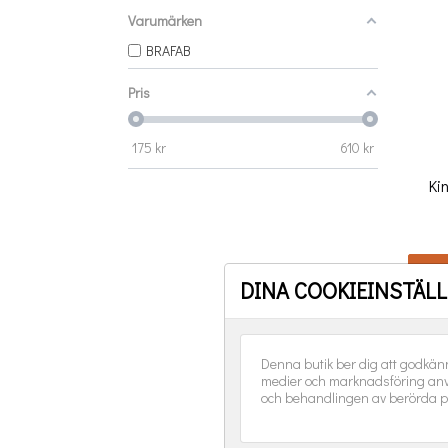
Varumärken
BRAFAB
Pris
175
kr
610
kr
Ki
DINA COOKIEINSTÄL
Denna butik ber dig att godkän
medier och marknadsföring anv
och behandlingen av berörda p