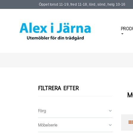
Öppet torsd 11-19, fred 11-18, lörd, sönd, helg 10-16
PROD
FILTRERA EFTER
M
Färg
Möbelserie