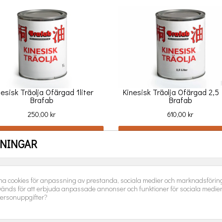
nesisk Träolja Ofärgad 1liter
Kinesisk Träolja Ofärgad 2,5 
Brafab
Brafab
Pris
Pris
250,00 kr
610,00 kr
LÄGG I VARUKORGEN
LÄGG I VARUKORGEN
LNINGAR
na cookies för anpassning av prestanda, sociala medier och marknadsföring.
änds för att erbjuda anpassade annonser och funktioner för sociala medie
ersonuppgifter?