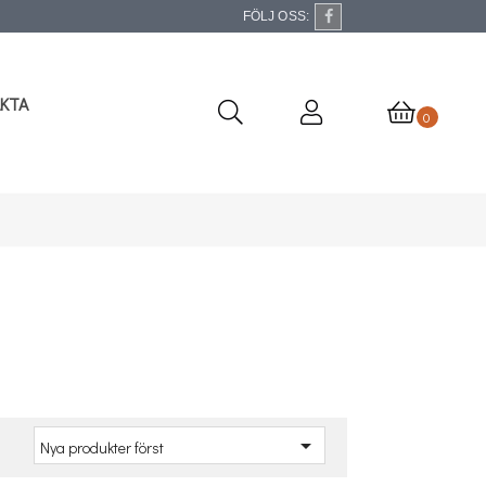
FÖLJ OSS:
KTA
0
a

Nya produkter först
: