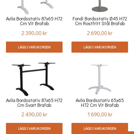
Avila Bordsstativ 87x65 H72
Fondi Bordsstativ Ø45 H72
Cm Vit Brafab
Cm Rostfritt Stål Brafab
2 390,00 kr
2 690,00 kr
Pris
Pris
LÄGG I VARUKORGEN
LÄGG I VARUKORGEN
Avila Bordsstativ 87x65 H72
Avila Bordsstativ 65x65
Cm Svart Brafab
H72 Cm Vit Brafab
2 490,00 kr
1 690,00 kr
Pris
Pris
LÄGG I VARUKORGEN
LÄGG I VARUKORGEN