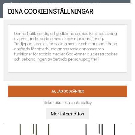
Öppet torsd 11-19, fred 11-18, lörd, sönd, helgd 10-16
DINA COOKIEINSTÄLLNINGAR
TELEFON
08-551 501 31
FÖLJ OSS:
0
Denna butik ber dig att godkänna cookies för anpassning
av prestanda, sociala medier och marknadsföring.
Tredjepartscookies för sociala medier och marknadsföring
används för att erbjuda anpassade annonser och
funktioner för sociala medier. Godkänner du dessa cookies
och behandlingen av berörda personuppgifter?
BORDSUNDERREDE

Nya produkter först
Visar 1-24 av 26 objekt
Sekretess- och cookiepolicy