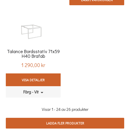
Talance Bordsstativ 71x59
H40 Brafab
1 290,00 kr
Pris
VISA DETALJER
Färg - Vit
Visar 1 - 24 av 26 produkter
LADDA FLER PRODUKTER