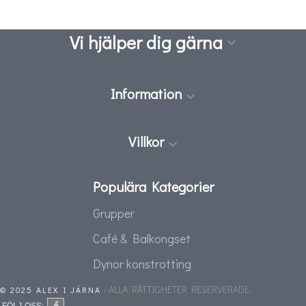
Vi hjälper dig gärna

Information

Villkor

Populära Kategorier
Grupper
Café & Balkongset
Dynor konstrotting
- ALLA RÄTTIGHETER RESERVERADE.
© 2025 ALEX I JÄRNA
FÖLJ OSS: