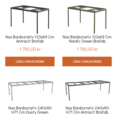
Nox Bordsstativ 123x69 Cm
Nox Bordsstativ 123x69 Cm
Antracit Brafab
Nordic Green Brafab
1 790,00 kr
1 790,00 kr
Pris
Pris
LÄGG I VARUKORGEN
LÄGG I VARUKORGEN
Nox Bordsstativ 240x90
Nox Bordsstativ 240x90
H71 Cm Dusty Green
H71 Cm Antracit Brafab
Brafab