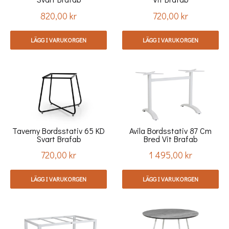
820,00 kr
720,00 kr
Pris
Pris
LÄGG I VARUKORGEN
LÄGG I VARUKORGEN
Taverny Bordsstativ 65 KD
Avila Bordsstativ 87 Cm
Svart Brafab
Bred Vit Brafab
720,00 kr
1 495,00 kr
Pris
Pris
LÄGG I VARUKORGEN
LÄGG I VARUKORGEN