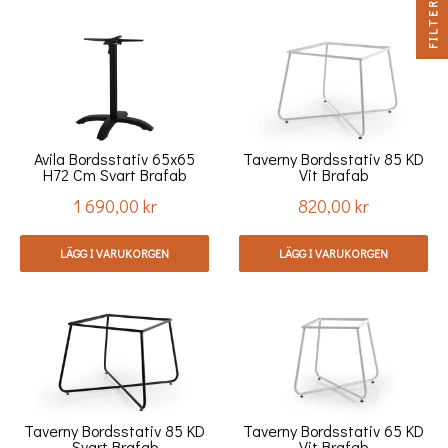
FILTER
Avila Bordsstativ 65x65
Taverny Bordsstativ 85 KD
H72 Cm Svart Brafab
Vit Brafab
1 690,00 kr
820,00 kr
Pris
Pris
LÄGG I VARUKORGEN
LÄGG I VARUKORGEN
Taverny Bordsstativ 85 KD
Taverny Bordsstativ 65 KD
Svart Brafab
Vit Brafab