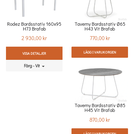
Rodez Bordsstativ 160x95
Taverny Bordsstativ Ø65
H73 Brafab
H43 Vit Brafab
2 930,00 kr
770,00 kr
Pris
Pris
LÄGG I VARUKORGEN
VISA DETALJER
Färg - Vit
Taverny Bordsstativ Ø85
H45 Vit Brafab
870,00 kr
Pris
LÄGG I VARUKORGEN