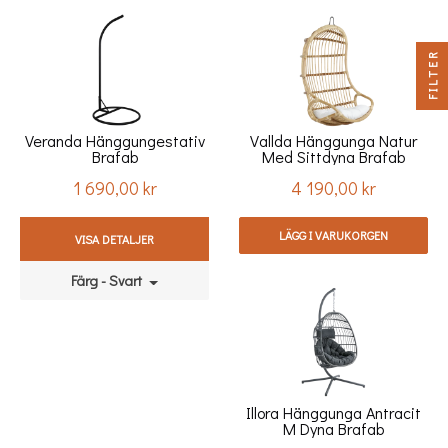
FILTER
Veranda Hänggungestativ
Vallda Hänggunga Natur
Brafab
Med Sittdyna Brafab
1 690,00 kr
4 190,00 kr
Pris
Pris
LÄGG I VARUKORGEN
VISA DETALJER
Färg - Svart
Illora Hänggunga Antracit
M Dyna Brafab