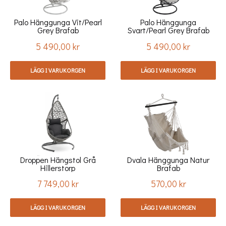
Palo Hänggunga Vit/pearl
Palo Hänggunga
Grey Brafab
Svart/pearl Grey Brafab
5 490,00 kr
5 490,00 kr
Pris
Pris
LÄGG I VARUKORGEN
LÄGG I VARUKORGEN
Droppen Hängstol Grå
Dvala Hänggunga Natur
Hillerstorp
Brafab
7 749,00 kr
570,00 kr
Pris
Pris
LÄGG I VARUKORGEN
LÄGG I VARUKORGEN