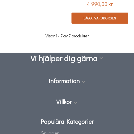
4 990,00 kr
Pris
LÄGG I VARUKORGEN
Visar 1 - 7 av 7 produkter
Vi hjälper dig gärna

Information

Villkor

Populära Kategorier
Grupper