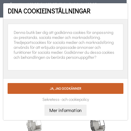
Öppet torsd 11-19, fred 11-18, lörd, sönd, helgd 10-16
DINA COOKIEINSTÄLLNINGAR
TELEFON
08-551 501 31
FÖLJ OSS:
0
Denna butik ber dig att godkänna cookies för anpassning
av prestanda, sociala medier och marknadsföring.
Tredjepartscookies för sociala medier och marknadsföring
används för att erbjuda anpassade annonser och
funktioner för sociala medier. Godkänner du dessa cookies
och behandlingen av berörda personuppgifter?
HÄNGGUNGOR

Nya produkter först
Visar 1-7 av 7 objekt
Sekretess- och cookiepolicy