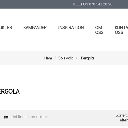
TELEFON
070 541 20 96
UKTER
KAMPANJER
INSPIRATION
OM
KONTA
OSS
OSS
Hem
Solskydd
Pergola
ERGOLA
Sorter
Det finns 4 produkter.
efter