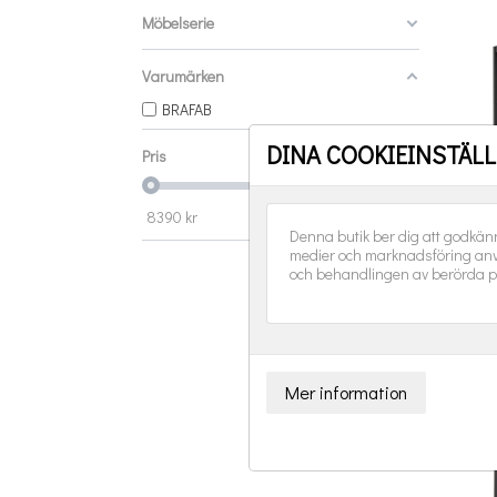
Möbelserie
Varumärken
BRAFAB
DINA COOKIEINSTÄL
Pris
Somb
8390
kr
39990
kr
Denna butik ber dig att godkän
medier och marknadsföring anv
och behandlingen av berörda p