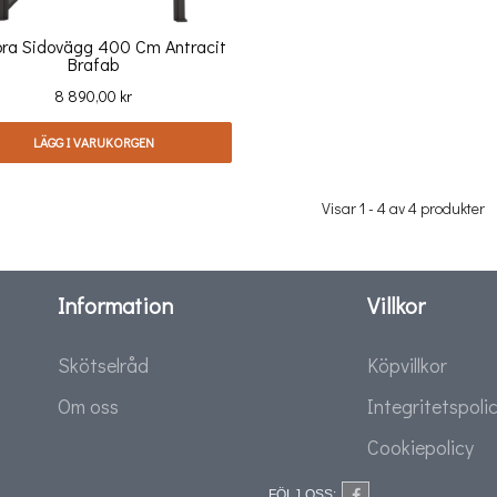
ra Sidovägg 400 Cm Antracit
Brafab
Pris
8 890,00 kr
LÄGG I VARUKORGEN
Visar 1 - 4 av 4 produkter
Information
Villkor
Skötselråd
Köpvillkor
Om oss
Integritetspoli
Cookiepolicy
FÖLJ OSS: