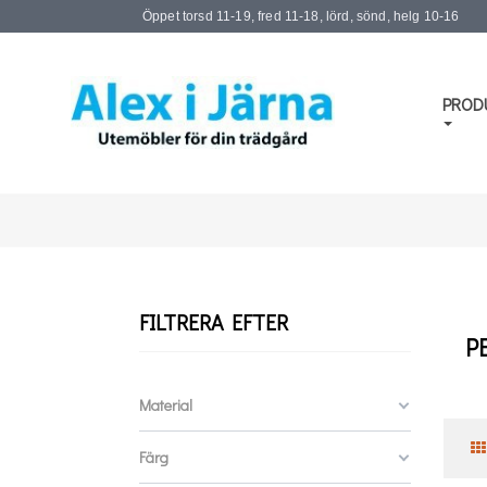
Öppet torsd 11-19, fred 11-18, lörd, sönd, helg 10-16
PROD
FILTRERA EFTER
P
Material
Färg