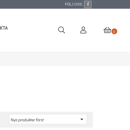
FÖLJ OSS:
KTA
0
a

Nya produkter först
: