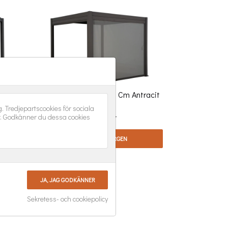
38 Cm
Sombra Sidovägg 300 Cm Antracit
Brafab
 Tredjepartscookies för sociala
r. Godkänner du dessa cookies
Pris
8 390,00 kr
LÄGG I VARUKORGEN
Sekretess- och cookiepolicy