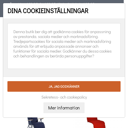
Öppet torsd 11-19, fred 11-18, lörd, sönd, helgd 10-16
DINA COOKIEINSTÄLLNINGAR
TELEFON
08-551 501 31
FÖLJ OSS:
0
Denna butik ber dig att godkänna cookies för anpassning
av prestanda, sociala medier och marknadsföring.
Tredjepartscookies för sociala medier och marknadsföring
används för att erbjuda anpassade annonser och
funktioner för sociala medier. Godkänner du dessa cookies
och behandlingen av berörda personuppgifter?
DYNOR BADEN-BADEN

Nya produkter först
Visar 1-4 av 4 objekt
Sekretess- och cookiepolicy