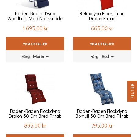
Baden-Baden Dyna
Relaxdyna Fiber, Tunn
Woodline, Med Nackkudde
Dralon Fritab
Dralon Fritab
1 695,00 kr
665,00 kr
Pris
Pris
VISA DETALJER
VISA DETALJER
Färg - Marin
Färg - Röd
FILTER
Baden-Baden Flockdyna
Baden-Baden Flockdyna
Dralon 50 Cm Bred Fritab
Bomull 50 Cm Bred Fritab
895,00 kr
795,00 kr
Pris
Pris