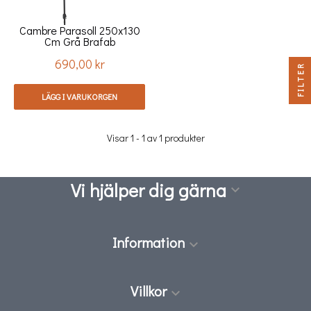
Cambre Parasoll 250x130
Cm Grå Brafab
690,00 kr
Pris
FILTER
LÄGG I VARUKORGEN
Visar 1 - 1 av 1 produkter
Vi hjälper dig gärna

Information

Villkor
