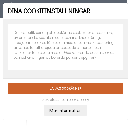
Öppet torsd 11-19, fred 11-18, lörd, sönd, helgd 10-16
DINA COOKIEINSTÄLLNINGAR
TELEFON
08-551 501 31
FÖLJ OSS:
0
Denna butik ber dig att godkänna cookies för anpassning
av prestanda, sociala medier och marknadsföring.
Tredjepartscookies för sociala medier och marknadsföring
används för att erbjuda anpassade annonser och
funktioner för sociala medier. Godkänner du dessa cookies
och behandlingen av berörda personuppgifter?
VÄGG & BALKONGPARASOLLER

Nya produkter först
Visar 1-1 av 1 objekt
Sekretess- och cookiepolicy