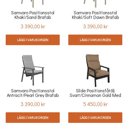
Samvaro Positionsstol
Samvaro Positionsstol
Khaki/sand Brafab
Khaki/soft Dawn Brafab
3 390,00 kr
3 390,00 kr
Pris
Pris
LÄGG I VARUKORGEN
LÄGG I VARUKORGEN
Samvaro Positionsstol
Slide Positionsfåtölj
Antracit/pearl Grey Brafab
Svart/cinnamon Gold Med
Dyna Brafab
3 390,00 kr
5 450,00 kr
Pris
Pris
LÄGG I VARUKORGEN
LÄGG I VARUKORGEN