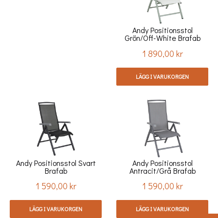
Andy Positionsstol
Grön/off-White Brafab
1 890,00 kr
Pris
LÄGG I VARUKORGEN
Andy Positionsstol Svart
Andy Positionsstol
Brafab
Antracit/grå Brafab
1 590,00 kr
1 590,00 kr
Pris
Pris
LÄGG I VARUKORGEN
LÄGG I VARUKORGEN