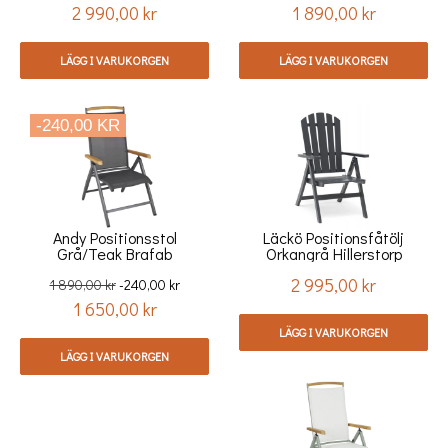
2 990,00 kr
1 890,00 kr
Pris
Pris
LÄGG I VARUKORGEN
LÄGG I VARUKORGEN
-240,00 KR
Andy Positionsstol
Läckö Positionsfåtölj
Grå/teak Brafab
Orkangrå Hillerstorp
2 995,00 kr
Ord.
Pris
1 890,00 kr
-240,00 kr
1 650,00 kr
pris
Pris
LÄGG I VARUKORGEN
LÄGG I VARUKORGEN