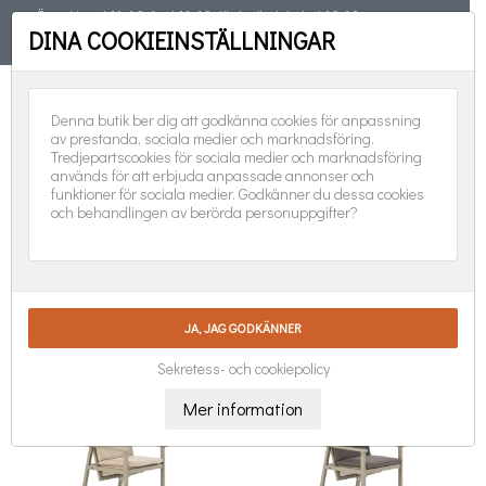
Öppet torsd 11-19, fred 11-18, lörd, sönd, helgd 10-16
DINA COOKIEINSTÄLLNINGAR
TELEFON
08-551 501 31
FÖLJ OSS:
0
Denna butik ber dig att godkänna cookies för anpassning
av prestanda, sociala medier och marknadsföring.
Tredjepartscookies för sociala medier och marknadsföring
används för att erbjuda anpassade annonser och
funktioner för sociala medier. Godkänner du dessa cookies
och behandlingen av berörda personuppgifter?
POSITIONSSTOLAR

Nya produkter först
Visar 1-24 av 29 objekt
Sekretess- och cookiepolicy