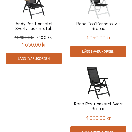
Andy Positionsstol
Rana Positionsstol Vit
Svart/teak Brafab
Brafab
1 090,00 kr
Ord.
Pris
1 890,00 kr
-240,00 kr
1 650,00 kr
pris
Pris
LÄGG I VARUKORGEN
LÄGG I VARUKORGEN
Rana Positionsstol Svart
Brafab
1 090,00 kr
Pris
LÄGG I VARUKORGEN