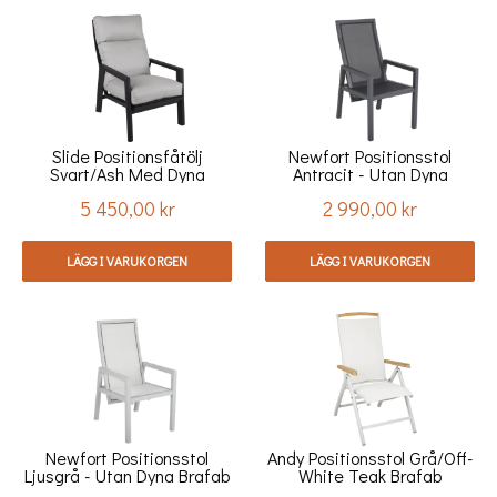
Slide Positionsfåtölj
Newfort Positionsstol
Svart/ash Med Dyna
Antracit - Utan Dyna
Brafab
Brafab
5 450,00 kr
2 990,00 kr
Pris
Pris
LÄGG I VARUKORGEN
LÄGG I VARUKORGEN
Newfort Positionsstol
Andy Positionsstol Grå/off-
Ljusgrå - Utan Dyna Brafab
White Teak Brafab