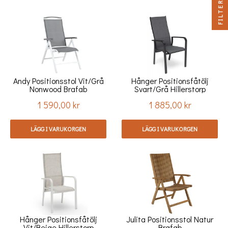
FILTER
Andy Positionsstol Vit/grå
Hånger Positionsfåtölj
Nonwood Brafab
Svart/grå Hillerstorp
1 590,00 kr
1 885,00 kr
Pris
Pris
LÄGG I VARUKORGEN
LÄGG I VARUKORGEN
Hånger Positionsfåtölj
Julita Positionsstol Natur
Vit/beige Hillerstorp
Brafab