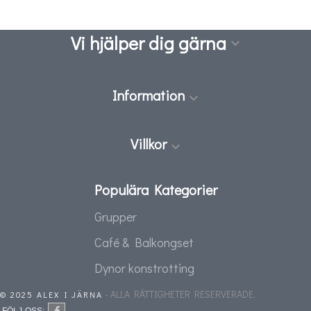
Vi hjälper dig gärna

Information

Villkor

Populära Kategorier
Grupper
Café & Balkongset
Dynor konstrotting
- ALLA RÄTTIGHETER RESERVERADE.
© 2025 ALEX I JÄRNA
FÖLJ OSS: