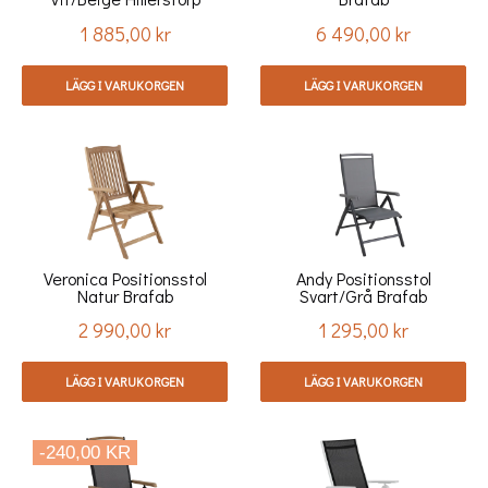
1 885,00 kr
6 490,00 kr
Pris
Pris
LÄGG I VARUKORGEN
LÄGG I VARUKORGEN
Veronica Positionsstol
Andy Positionsstol
Natur Brafab
Svart/grå Brafab
2 990,00 kr
1 295,00 kr
Pris
Pris
LÄGG I VARUKORGEN
LÄGG I VARUKORGEN
-240,00 KR