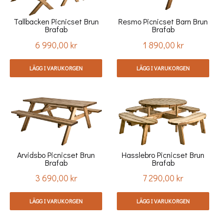
Tallbacken Picnicset Brun
Resmo Picnicset Barn Brun
Brafab
Brafab
6 990,00 kr
1 890,00 kr
Pris
Pris
LÄGG I VARUKORGEN
LÄGG I VARUKORGEN
Arvidsbo Picnicset Brun
Hasslebro Picnicset Brun
Brafab
Brafab
3 690,00 kr
7 290,00 kr
Pris
Pris
LÄGG I VARUKORGEN
LÄGG I VARUKORGEN