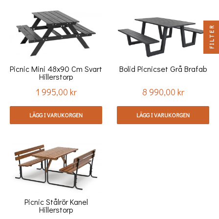
FILTER
Picnic Mini 48x90 Cm Svart
Bolid Picnicset Grå Brafab
Hillerstorp
1 995,00 kr
8 990,00 kr
Pris
Pris
LÄGG I VARUKORGEN
LÄGG I VARUKORGEN
Picnic Stålrör Kanel
Hillerstorp