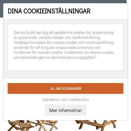
Öppet torsd 11-19, fred 11-18, lörd, sönd, helgd 10-16
DINA COOKIEINSTÄLLNINGAR
TELEFON
08-551 501 31
FÖLJ OSS:
0
Denna butik ber dig att godkänna cookies för anpassning
av prestanda, sociala medier och marknadsföring.
Tredjepartscookies för sociala medier och marknadsföring
används för att erbjuda anpassade annonser och
funktioner för sociala medier. Godkänner du dessa cookies
och behandlingen av berörda personuppgifter?
PICNIC

Nya produkter först
Visar 1-7 av 7 objekt
Sekretess- och cookiepolicy