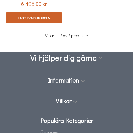
6 495,00 kr
Pris
LÄGG I VARUKORGEN
Visar 1 - 7 av 7 produkter
Vi hjälper dig gärna

Information

Villkor

Populära Kategorier
Grupper