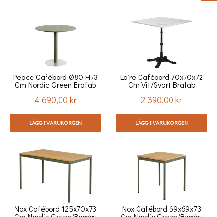
Peace Cafébord Ø80 H73
Loire Cafébord 70x70x72
Cm Nordic Green Brafab
Cm Vit/svart Brafab
4 690,00 kr
2 390,00 kr
Pris
Pris
LÄGG I VARUKORGEN
LÄGG I VARUKORGEN
Nox Cafébord 125x70x73
Nox Cafébord 69x69x73
Cm Nordic Green/bambu
Cm Nordic Green/bambu