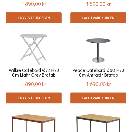
1 890,00 kr
1 890,00 kr
Pris
Pris
LÄGG I VARUKORGEN
LÄGG I VARUKORGEN
Wilkie Cafébord Ø72 H73
Peace Cafébord Ø80 H73
Cm Light Grey Brafab
Cm Antracit Brafab
1 890,00 kr
4 690,00 kr
Pris
Pris
LÄGG I VARUKORGEN
LÄGG I VARUKORGEN