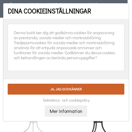
Öppet torsd 11-19, fred 11-18, lörd, sönd, helgd 10-16
DINA COOKIEINSTÄLLNINGAR
TELEFON
08-551 501 31
FÖLJ OSS:
0
Denna butik ber dig att godkänna cookies för anpassning
av prestanda, sociala medier och marknadsföring.
Tredjepartscookies för sociala medier och marknadsföring
används för att erbjuda anpassade annonser och
funktioner för sociala medier. Godkänner du dessa cookies
och behandlingen av berörda personuppgifter?
CAFÉ & BALKONGBORD

Nya produkter först
Visar 1-24 av 41 objekt
Sekretess- och cookiepolicy