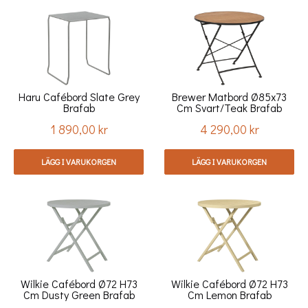
Haru Cafébord Slate Grey
Brewer Matbord Ø85x73
Brafab
Cm Svart/teak Brafab
1 890,00 kr
4 290,00 kr
Pris
Pris
LÄGG I VARUKORGEN
LÄGG I VARUKORGEN
Wilkie Cafébord Ø72 H73
Wilkie Cafébord Ø72 H73
Cm Dusty Green Brafab
Cm Lemon Brafab