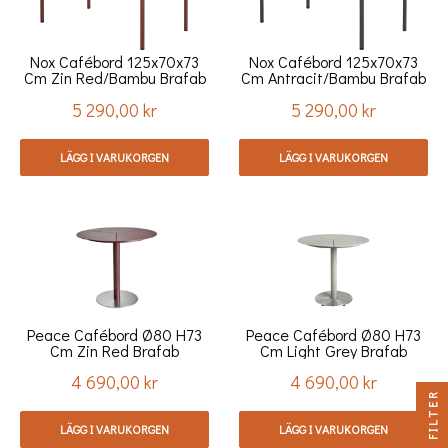
Nox Cafébord 125x70x73
Nox Cafébord 125x70x73
Cm Zin Red/bambu Brafab
Cm Antracit/bambu Brafab
5 290,00 kr
5 290,00 kr
Pris
Pris
LÄGG I VARUKORGEN
LÄGG I VARUKORGEN
Peace Cafébord Ø80 H73
Peace Cafébord Ø80 H73
Cm Zin Red Brafab
Cm Light Grey Brafab
4 690,00 kr
4 690,00 kr
Pris
Pris
FILTER
LÄGG I VARUKORGEN
LÄGG I VARUKORGEN