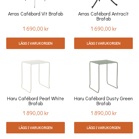
Arras Cafébord Vit Brafab
Arras Cafébord Antracit
Brafab
1 690,00 kr
1 690,00 kr
Pris
Pris
LÄGG I VARUKORGEN
LÄGG I VARUKORGEN
Haru Cafébord Pearl White
Haru Cafébord Dusty Green
Brafab
Brafab
1 890,00 kr
1 890,00 kr
Pris
Pris
LÄGG I VARUKORGEN
LÄGG I VARUKORGEN