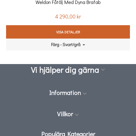
Weldon Fåtölj Med Dyna Brafab
4 290,00 kr
Pris
VISA DETALJER
Färg - Svart/grå
Vi hjälper dig gärna

Information

Villkor

Populära Kategorier