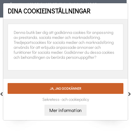
Öppet torsd 11-19, fred 11-18, lörd, sönd, helgd 10-16
DINA COOKIEINSTÄLLNINGAR
TELEFON
08-551 501 31
FÖLJ OSS:
0
Denna butik ber dig att godkänna cookies för anpassning
av prestanda, sociala medier och marknadsföring.
Tredjepartscookies för sociala medier och marknadsföring
används för att erbjuda anpassade annonser och
funktioner för sociala medier. Godkänner du dessa cookies
och behandlingen av berörda personuppgifter?
Sekretess- och cookiepolicy