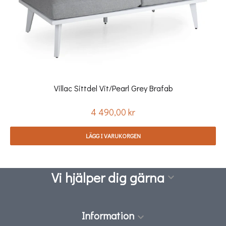
Villac Sittdel Vit/pearl Grey Brafab
4 490,00 kr
Pris
LÄGG I VARUKORGEN
Vi hjälper dig gärna

Information
