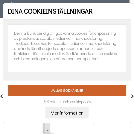
Öppet torsd 11-19, fred 11-18, lörd, sönd, helgd 10-16
DINA COOKIEINSTÄLLNINGAR
TELEFON
08-551 501 31
FÖLJ OSS:
0
Denna butik ber dig att godkänna cookies för anpassning
av prestanda, sociala medier och marknadsföring.
Tredjepartscookies för sociala medier och marknadsföring
används för att erbjuda anpassade annonser och
funktioner för sociala medier. Godkänner du dessa cookies
och behandlingen av berörda personuppgifter?
Sekretess- och cookiepolicy