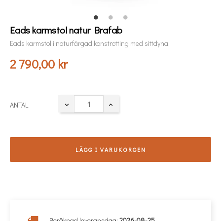
Eads karmstol natur Brafab
Eads karmstol i naturfärgad konstrotting med sittdyna.
2 790,00 kr
ANTAL
LÄGG I VARUKORGEN
Beräknad leveransdag:
2026-08-25