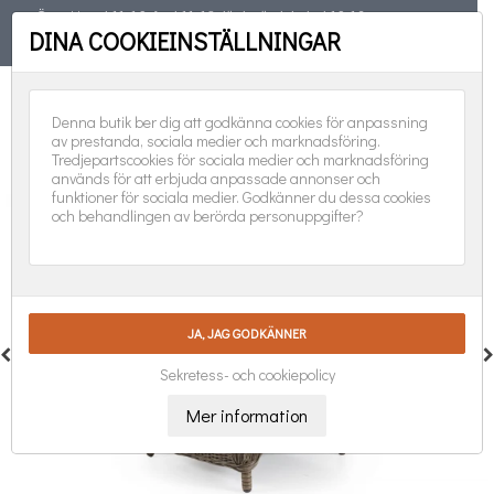
Öppet torsd 11-19, fred 11-18, lörd, sönd, helgd 10-16
DINA COOKIEINSTÄLLNINGAR
TELEFON
08-551 501 31
FÖLJ OSS:
0
Denna butik ber dig att godkänna cookies för anpassning
av prestanda, sociala medier och marknadsföring.
Tredjepartscookies för sociala medier och marknadsföring
används för att erbjuda anpassade annonser och
funktioner för sociala medier. Godkänner du dessa cookies
och behandlingen av berörda personuppgifter?
Sekretess- och cookiepolicy