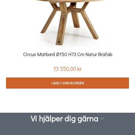
Circus Matbord Ø150 H73 Cm Natur Brafab
13 550,00 kr
Pris
LÄGG I VARUKORGEN
Vi hjälper dig gärna
