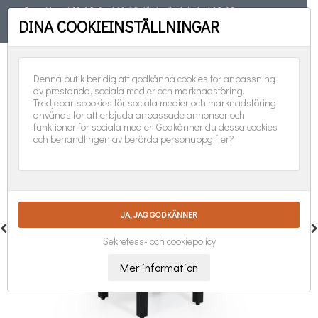
Öppet torsd 11-19, fred 11-18, lörd, sönd, helgd 10-16
DINA COOKIEINSTÄLLNINGAR
TELEFON
08-551 501 31
FÖLJ OSS:
0
Denna butik ber dig att godkänna cookies för anpassning
av prestanda, sociala medier och marknadsföring.
Tredjepartscookies för sociala medier och marknadsföring
används för att erbjuda anpassade annonser och
funktioner för sociala medier. Godkänner du dessa cookies
och behandlingen av berörda personuppgifter?
Sekretess- och cookiepolicy