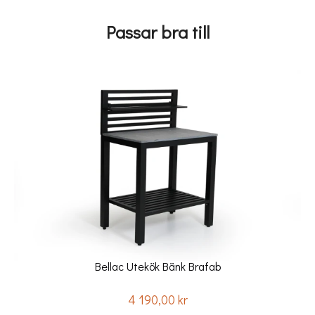
Passar bra till
Bellac Utekök Bänk Brafab
4 190,00 kr
Pris