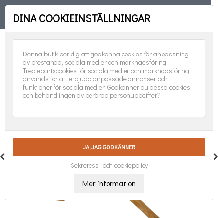
Öppet torsd 11-19, fred 11-18, lörd, sönd, helgd 10-16
DINA COOKIEINSTÄLLNINGAR
TELEFON
08-551 501 31
FÖLJ OSS:
0
Denna butik ber dig att godkänna cookies för anpassning
av prestanda, sociala medier och marknadsföring.
Tredjepartscookies för sociala medier och marknadsföring
används för att erbjuda anpassade annonser och
funktioner för sociala medier. Godkänner du dessa cookies
och behandlingen av berörda personuppgifter?
Sekretess- och cookiepolicy