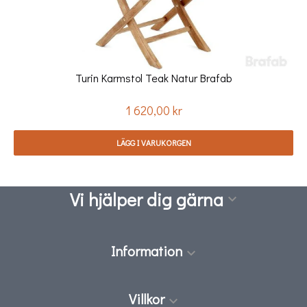
Turin Karmstol Teak Natur Brafab
1 620,00 kr
Pris
LÄGG I VARUKORGEN
Vi hjälper dig gärna

Information

Villkor
