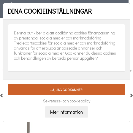
Öppet torsd 11-19, fred 11-18, lörd, sönd, helgd 10-16
DINA COOKIEINSTÄLLNINGAR
TELEFON
08-551 501 31
FÖLJ OSS:
0
Denna butik ber dig att godkänna cookies för anpassning
av prestanda, sociala medier och marknadsföring.
Tredjepartscookies för sociala medier och marknadsföring
används för att erbjuda anpassade annonser och
funktioner för sociala medier. Godkänner du dessa cookies
och behandlingen av berörda personuppgifter?
Sekretess- och cookiepolicy