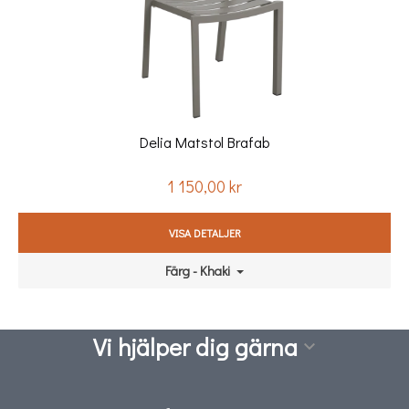
Delia Matstol Brafab
1 150,00 kr
Pris
VISA DETALJER
Färg - Khaki
Vi hjälper dig gärna
