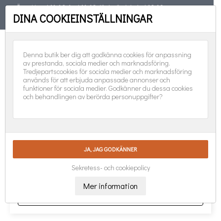
Öppet torsd 11-19, fred 11-18, lörd, sönd, helgd 10-16
DINA COOKIEINSTÄLLNINGAR
TELEFON
08-551 501 31
FÖLJ OSS:
0
Denna butik ber dig att godkänna cookies för anpassning
av prestanda, sociala medier och marknadsföring.
Tredjepartscookies för sociala medier och marknadsföring
används för att erbjuda anpassade annonser och
funktioner för sociala medier. Godkänner du dessa cookies
och behandlingen av berörda personuppgifter?
Lista på produkter från leverantör
Fashion Supplier
Ursäkta olägenheten.
Sök igen
Sekretess- och cookiepolicy