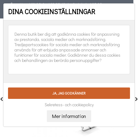
Öppet torsd 11-19, fred 11-18, lörd, sönd, helgd 10-16
DINA COOKIEINSTÄLLNINGAR
TELEFON
08-551 501 31
FÖLJ OSS:
0
Denna butik ber dig att godkänna cookies för anpassning
av prestanda, sociala medier och marknadsföring.
Tredjepartscookies för sociala medier och marknadsföring
används för att erbjuda anpassade annonser och
funktioner för sociala medier. Godkänner du dessa cookies
och behandlingen av berörda personuppgifter?
Sekretess- och cookiepolicy