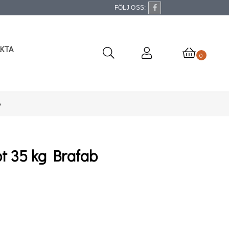
FÖLJ OSS:
KTA
0
b
ot 35 kg Brafab