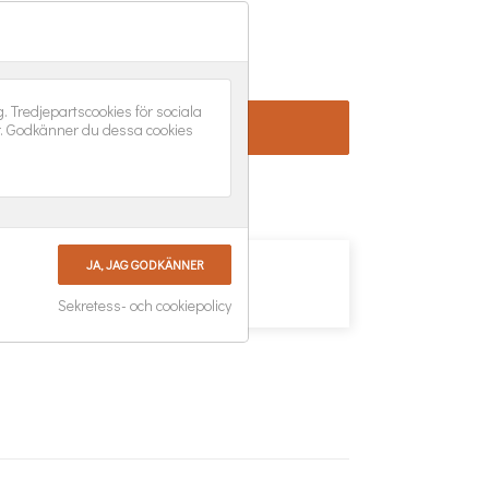
 Tredjepartscookies för sociala
ÄGG I VARUKORGEN
r. Godkänner du dessa cookies
g:
2026-08-20
Sekretess- och cookiepolicy