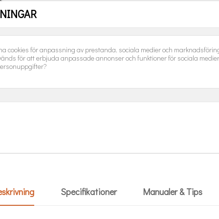
LNINGAR
ANTAL
na cookies för anpassning av prestanda, sociala medier och marknadsföring.
L
änds för att erbjuda anpassade annonser och funktioner för sociala medie
ersonuppgifter?

Beräknad leveransda
skrivning
Specifikationer
Manualer & Tips