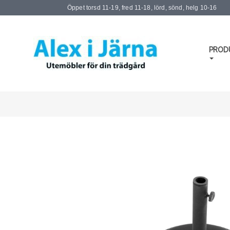
Öppet torsd 11-19, fred 11-18, lörd, sönd, helg 10-16
PROD