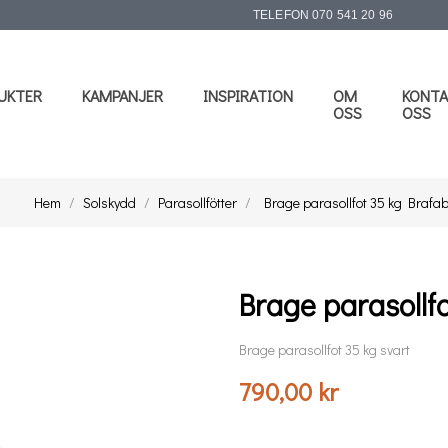
TELEFON
070 541 20 96
UKTER
KAMPANJER
INSPIRATION
OM
KONTA
OSS
OSS
Hem
Solskydd
Parasollfötter
Brage parasollfot 35 kg Brafa
Brage parasollf
Brage parasollfot 35 kg svart
790,00 kr