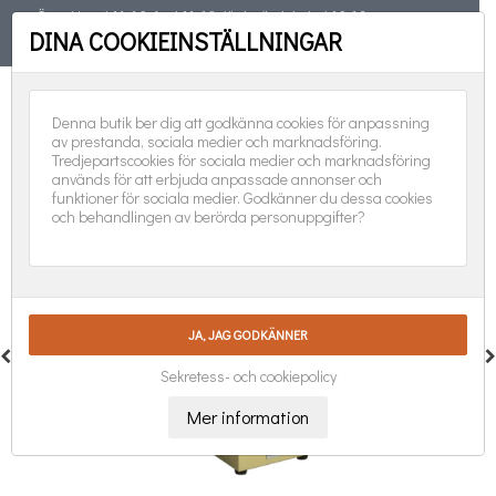
Öppet torsd 11-19, fred 11-18, lörd, sönd, helgd 10-16
DINA COOKIEINSTÄLLNINGAR
TELEFON
08-551 501 31
FÖLJ OSS:
0
Denna butik ber dig att godkänna cookies för anpassning
av prestanda, sociala medier och marknadsföring.
Tredjepartscookies för sociala medier och marknadsföring
används för att erbjuda anpassade annonser och
funktioner för sociala medier. Godkänner du dessa cookies
och behandlingen av berörda personuppgifter?
Sekretess- och cookiepolicy