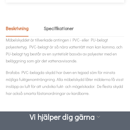
Beskrivning
Specifikationer
Möbelskyddet är tillverkade antingen i PVC- eller PU-belagt
polyestertyg. PVC-belagt är så nära vattentätt man kan komma, och
PU-belagt tyg består av en syntetiskt basväv av polyester med en
beläggning som gör det vattenavvisande.
Brafabs PVC-belagda skydd har även en tejpad söm för minsta
möjliga fuktgenomträngning. Alla möbelskydd låter möblerna få visst
insläpp av luft för att undvika fukt- och mögelskador. De flesta skydd
har också smarta fästanordningar av kardborre.
Vi hjälper dig gärna
