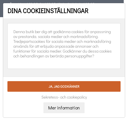
Öppet torsd 11-19, fred 11-18, lörd, sönd, helgd 10-16
DINA COOKIEINSTÄLLNINGAR
TELEFON
08-551 501 31
FÖLJ OSS:
0
Denna butik ber dig att godkänna cookies för anpassning
av prestanda, sociala medier och marknadsföring.
Tredjepartscookies för sociala medier och marknadsföring
används för att erbjuda anpassade annonser och
funktioner för sociala medier. Godkänner du dessa cookies
och behandlingen av berörda personuppgifter?
Sekretess- och cookiepolicy