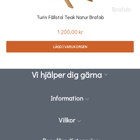
Turin Fällstol Teak Natur Brafab
1 200,00 kr
Pris
LÄGG I VARUKORGEN
Vi hjälper dig gärna

Information

Villkor
