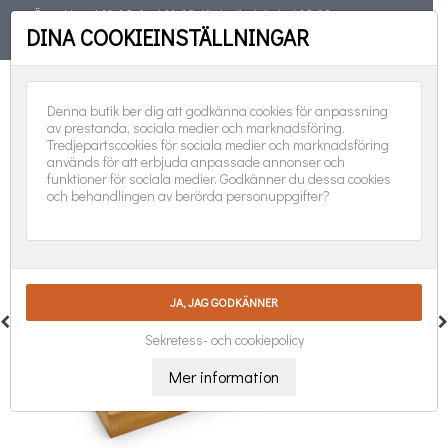
Öppet torsd 11-19, fred 11-18, lörd, sönd, helgd 10-16
DINA COOKIEINSTÄLLNINGAR
TELEFON
08-551 501 31
FÖLJ OSS:
0
Denna butik ber dig att godkänna cookies för anpassning
av prestanda, sociala medier och marknadsföring.
Tredjepartscookies för sociala medier och marknadsföring
används för att erbjuda anpassade annonser och
funktioner för sociala medier. Godkänner du dessa cookies
och behandlingen av berörda personuppgifter?
Sekretess- och cookiepolicy